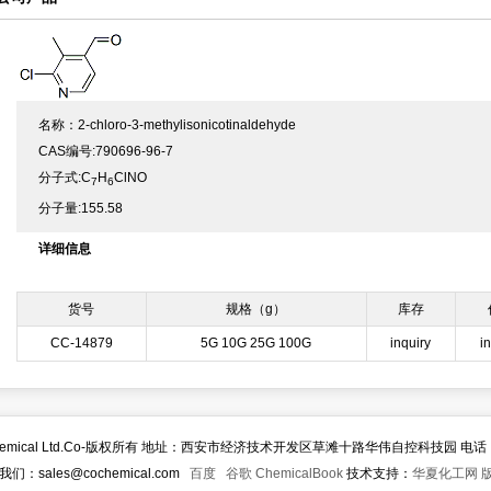
名称：2-chloro-3-methylisonicotinaldehyde
CAS编号:790696-96-7
分子式:C
H
ClNO
7
6
分子量:155.58
详细信息
货号
规格（g）
库存
CC-14879
5G 10G 25G 100G
inquiry
i
ochemical Ltd.Co-版权所有 地址：西安市经济技术开发区草滩十路华伟自控科技园 电话：08
：sales@cochemical.com
百度
谷歌
ChemicalBook
技术支持：
华夏化工网