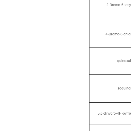
2-Bromo-5-tosyl
4-Bromo-6-chlor
quinoxa
isoquino
5,6-dihydro-4H-pyrro