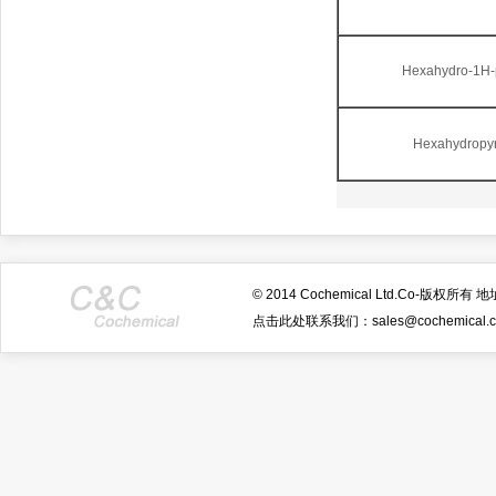
Hexahydro-1H-p
Hexahydropyrr
© 2014 Cochemical Ltd.Co-
点击此处联系我们：sales@cochemical